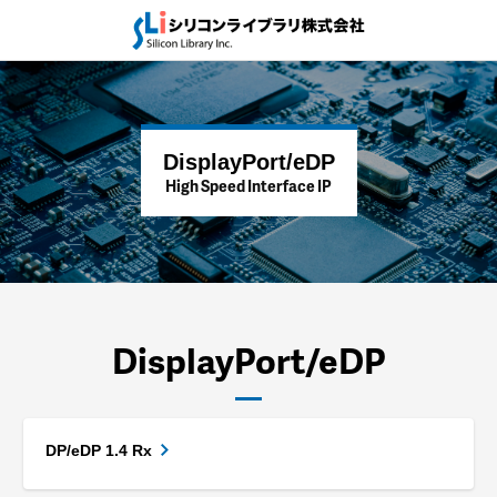
DisplayPort/eDP
High Speed Interface IP
DisplayPort/eDP
DP/eDP 1.4 Rx