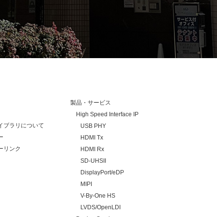
製品・サービス
High Speed Interface IP
イブラリについて
USB PHY
ー
HDMI Tx
ーリンク
HDMI Rx
SD-UHSII
DisplayPort/eDP
MIPI
V-By-One HS
LVDS/OpenLDI