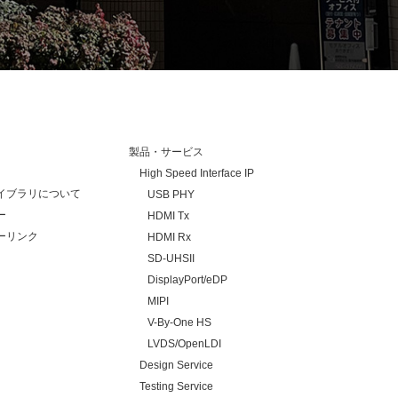
製品・サービス
High Speed Interface IP
イブラリについて
USB PHY
ー
HDMI Tx
ーリンク
HDMI Rx
SD-UHSII
DisplayPort/eDP
MIPI
V-By-One HS
LVDS/OpenLDI
Design Service
Testing Service